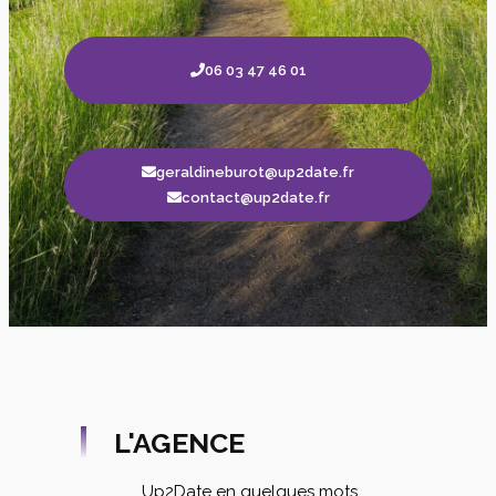
06 03 47 46 01
geraldineburot@up2date.fr
contact@up2date.fr
L'AGENCE
Up2Date en quelques mots