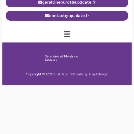
geraldineburot@up2date.fr
contact@up2date.fr
Garanties et Mentions
Légales
Copyright © 2026 Up2Date | Website by
AmyXdesign