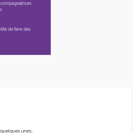
ccompagnatrices
es
lité de faire des
i quelques unes…