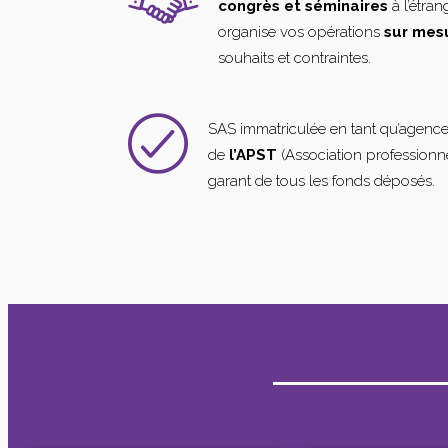
congrès et séminaires
à l’étra
organise vos opérations
sur mes
souhaits et contraintes.
SAS immatriculée en tant qu’agenc
de
l’APST
(Association professionne
garant de tous les fonds déposés.