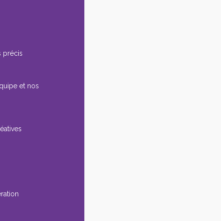
 précis
équipe et nos
éatives
ération