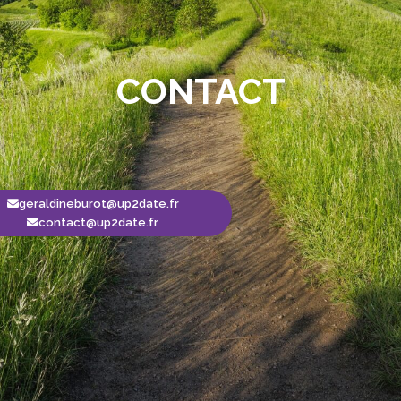
CONTACT
geraldineburot@up2date.fr
contact@up2date.fr