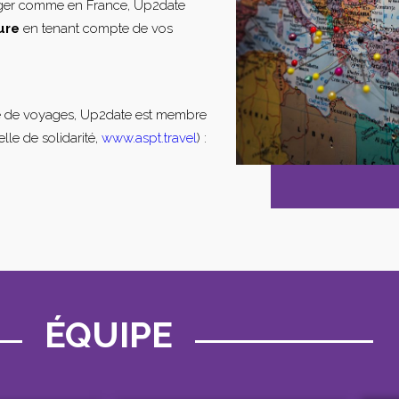
nger comme en France, Up2date
ure
en tenant compte de vos
e de voyages, Up2date est membre
lle de solidarité,
www.aspt.travel
) :
ÉQUIPE