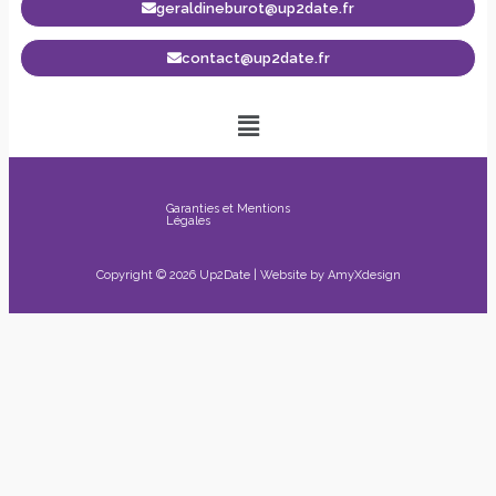
geraldineburot@up2date.fr
contact@up2date.fr
Garanties et Mentions
Légales
Copyright © 2026 Up2Date | Website by
AmyXdesign