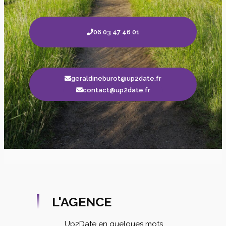
06 03 47 46 01
geraldineburot@up2date.fr
contact@up2date.fr
L'AGENCE
Up2Date en quelques mots