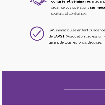
congrès et séminaires
à l’étra
organise vos opérations
sur mes
souhaits et contraintes.
SAS immatriculée en tant qu’agenc
de
l’APST
(Association professionne
garant de tous les fonds déposés.