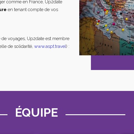
nger comme en France, Up2date
ure
en tenant compte de vos
e de voyages, Up2date est membre
lle de solidarité,
www.aspt.travel
) :
ÉQUIPE