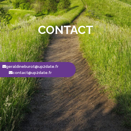
CONTACT
geraldineburot@up2date.fr
contact@up2date.fr