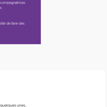
ccompagnatrices
es
lité de faire des
i quelques unes…