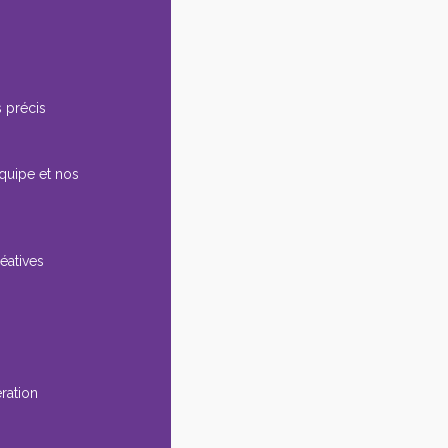
 précis
équipe et nos
éatives
ération