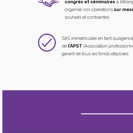
congrès et séminaires
à l’étra
organise vos opérations
sur mes
souhaits et contraintes.
SAS immatriculée en tant qu’agenc
de
l’APST
(Association professionne
garant de tous les fonds déposés.