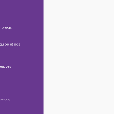
 précis
équipe et nos
éatives
ération