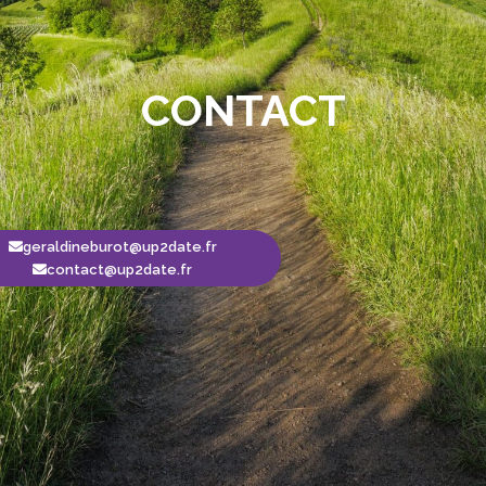
CONTACT
geraldineburot@up2date.fr
contact@up2date.fr