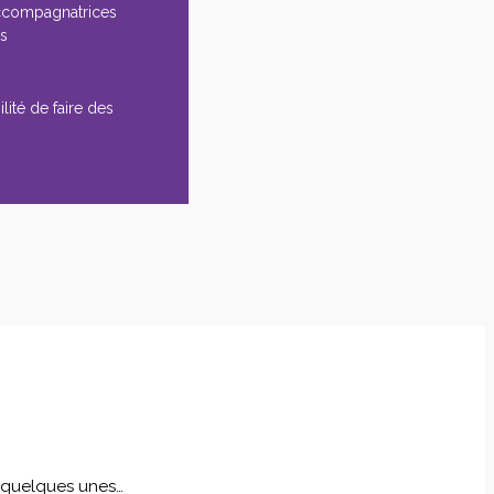
ccompagnatrices
es
lité de faire des
i quelques unes…