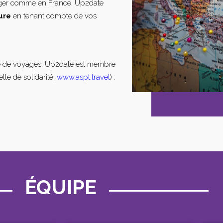
nger comme en France, Up2date
ure
en tenant compte de vos
e de voyages, Up2date est membre
lle de solidarité,
www.aspt.travel
) :
ÉQUIPE