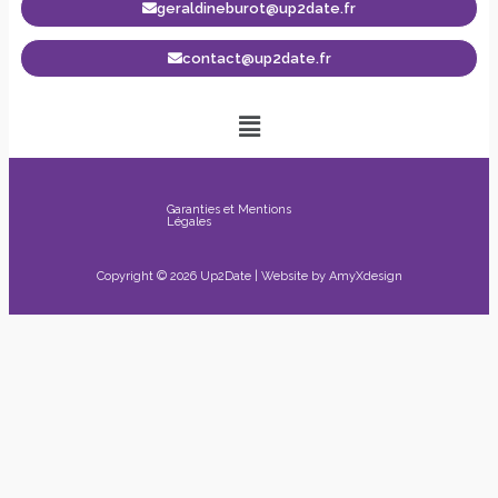
geraldineburot@up2date.fr
contact@up2date.fr
Garanties et Mentions
Légales
Copyright © 2026 Up2Date | Website by
AmyXdesign