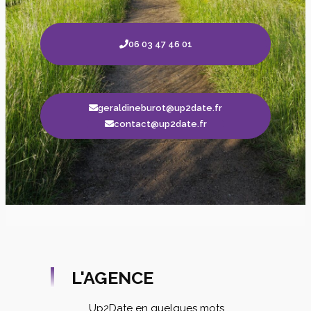
06 03 47 46 01
geraldineburot@up2date.fr
contact@up2date.fr
L'AGENCE
Up2Date en quelques mots