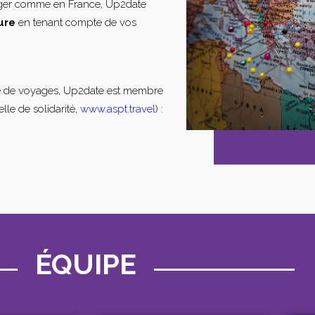
nger comme en France, Up2date
ure
en tenant compte de vos
e de voyages, Up2date est membre
lle de solidarité,
www.aspt.travel
) :
ÉQUIPE