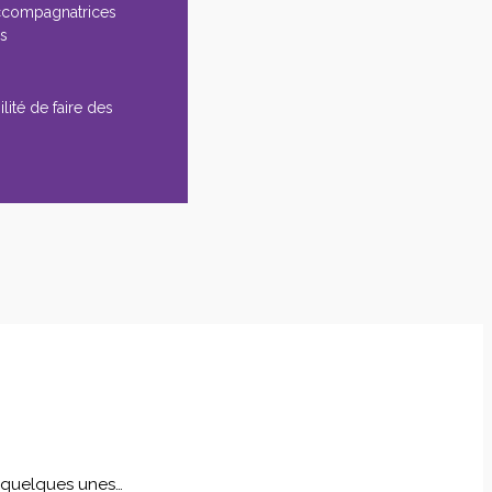
ccompagnatrices
es
lité de faire des
i quelques unes…