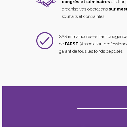
congrès et séminaires
à l’étra
organise vos opérations
sur mes
souhaits et contraintes.
SAS immatriculée en tant qu’agenc
de
l’APST
(Association professionne
garant de tous les fonds déposés.