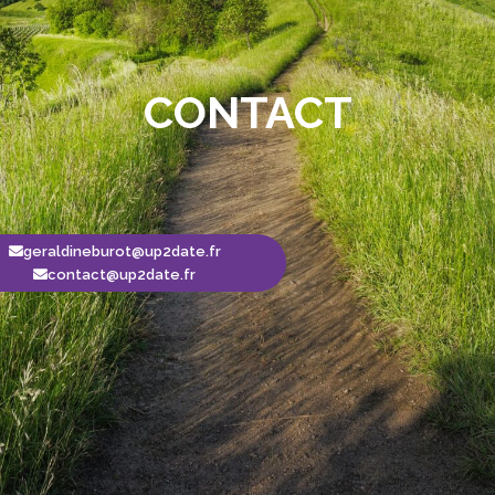
CONTACT
geraldineburot@up2date.fr
contact@up2date.fr