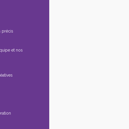
 précis
équipe et nos
éatives
ération