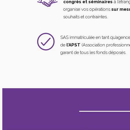
congrès et séminaires
à l’étra
organise vos opérations
sur mes
souhaits et contraintes.
SAS immatriculée en tant qu’agenc
de
l’APST
(Association professionne
garant de tous les fonds déposés.