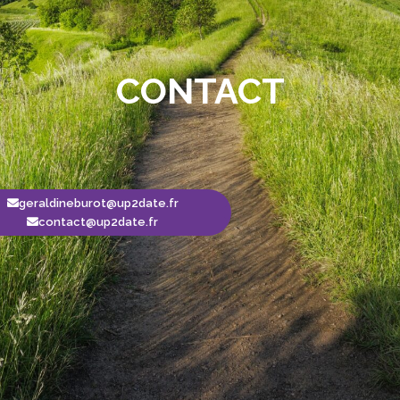
CONTACT
geraldineburot@up2date.fr
contact@up2date.fr