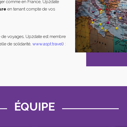
nger comme en France, Up2date
ure
en tenant compte de vos
e de voyages, Up2date est membre
lle de solidarité,
www.aspt.travel
) :
ÉQUIPE