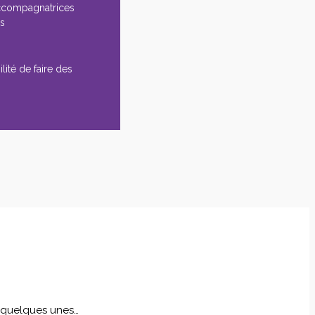
ccompagnatrices
es
lité de faire des
i quelques unes…