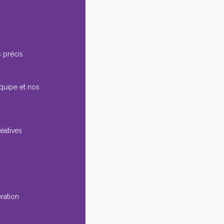
 précis
équipe et nos
éatives
ération