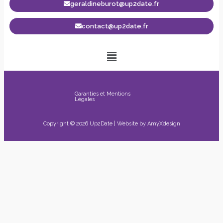
geraldineburot@up2date.fr
contact@up2date.fr
Garanties et Mentions
Légales
Copyright © 2026 Up2Date | Website by
AmyXdesign