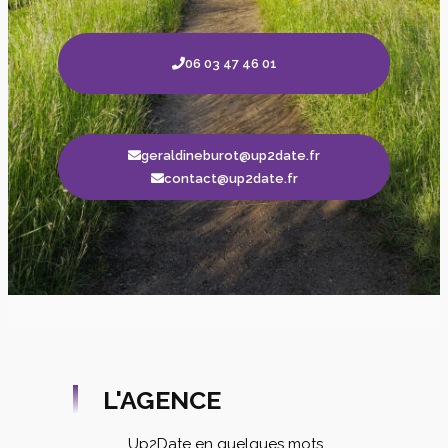
06 03 47 46 01
geraldineburot@up2date.fr
contact@up2date.fr
L'AGENCE
Up2Date en quelques mots