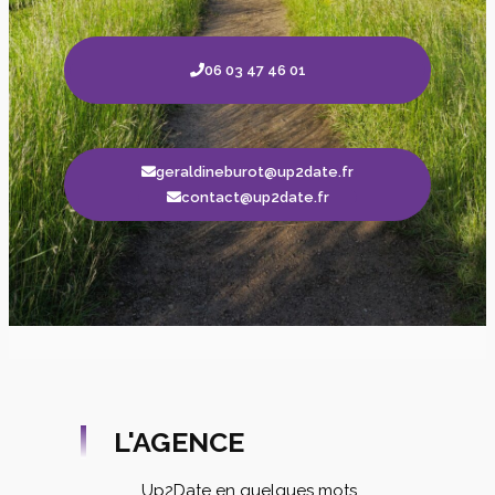
06 03 47 46 01
geraldineburot@up2date.fr
contact@up2date.fr
L'AGENCE
Up2Date en quelques mots