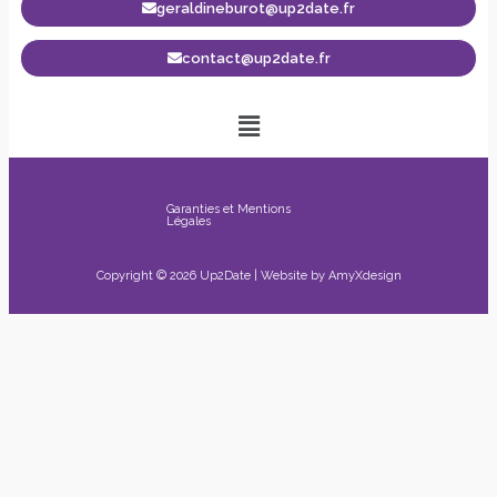
geraldineburot@up2date.fr
contact@up2date.fr
Garanties et Mentions
Légales
Copyright © 2026 Up2Date | Website by
AmyXdesign