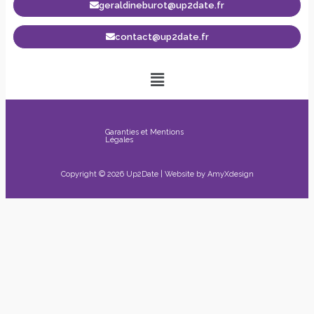
geraldineburot@up2date.fr
contact@up2date.fr
Garanties et Mentions
Légales
Copyright © 2026 Up2Date | Website by
AmyXdesign