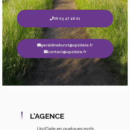
06 03 47 46 01
geraldineburot@up2date.fr
contact@up2date.fr
L'AGENCE
Up2Date en quelques mots