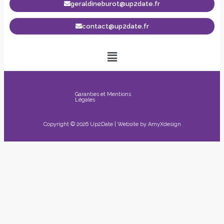
geraldineburot@up2date.fr
contact@up2date.fr
Garanties et Mentions
Légales
Copyright © 2026 Up2Date | Website by
AmyXdesign