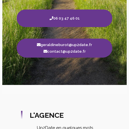
06 03 47 46 01
geraldineburot@up2date.fr
contact@up2date.fr
L'AGENCE
Up2Date en quelques mots