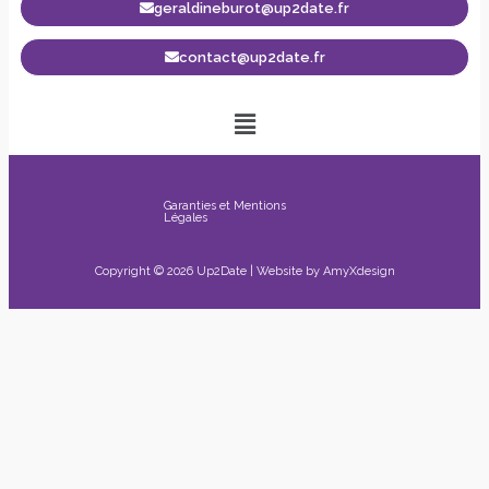
geraldineburot@up2date.fr
contact@up2date.fr
Garanties et Mentions
Légales
Copyright © 2026 Up2Date | Website by
AmyXdesign