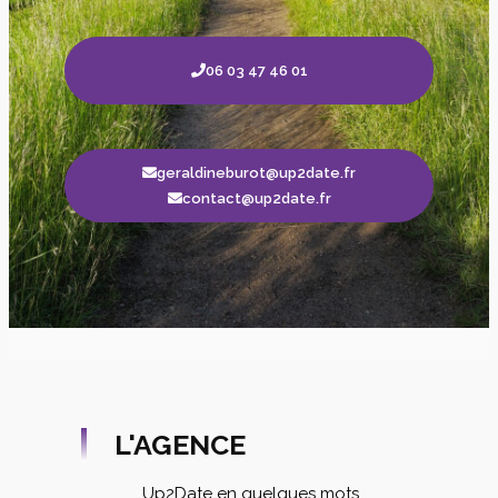
06 03 47 46 01
geraldineburot@up2date.fr
contact@up2date.fr
L'AGENCE
Up2Date en quelques mots