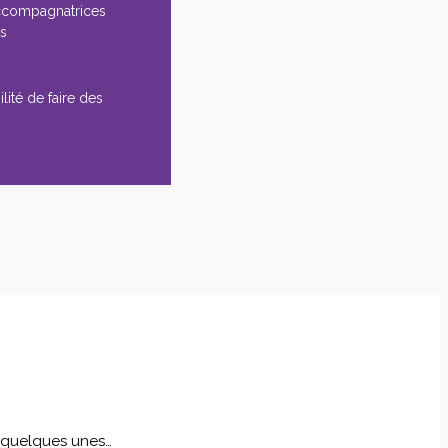
ccompagnatrices
es
lité de faire des
i quelques unes…