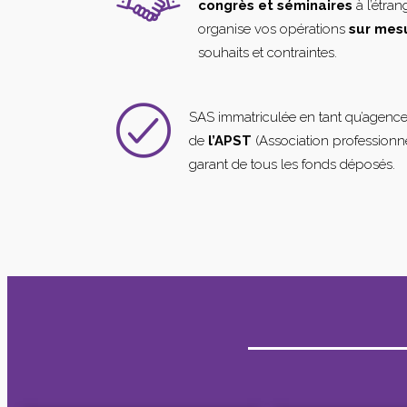
congrès et séminaires
à l’étra
organise vos opérations
sur mes
souhaits et contraintes.
SAS immatriculée en tant qu’agenc
de
l’APST
(Association professionne
garant de tous les fonds déposés.