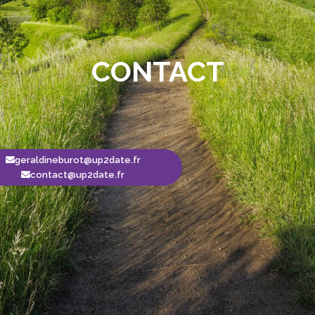
CONTACT
geraldineburot@up2date.fr
contact@up2date.fr