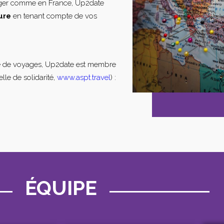
nger comme en France, Up2date
ure
en tenant compte de vos
e de voyages, Up2date est membre
lle de solidarité,
www.aspt.travel
) :
ÉQUIPE