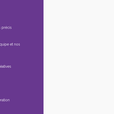
 précis
équipe et nos
éatives
ération