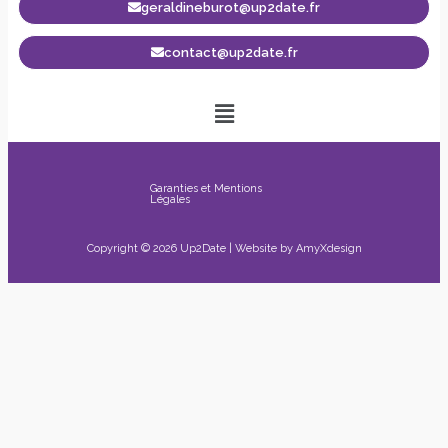
geraldineburot@up2date.fr
contact@up2date.fr
Garanties et Mentions
Légales
Copyright © 2026 Up2Date | Website by
AmyXdesign