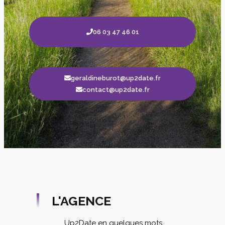
06 03 47 46 01
geraldineburot@up2date.fr
contact@up2date.fr
L'AGENCE
Up2Date en quelques mots