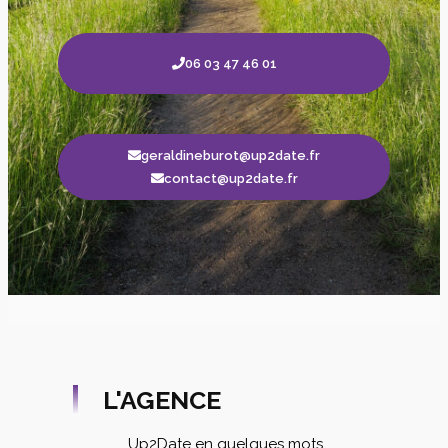
06 03 47 46 01
geraldineburot@up2date.fr
contact@up2date.fr
L'AGENCE
Up2Date en quelques mots