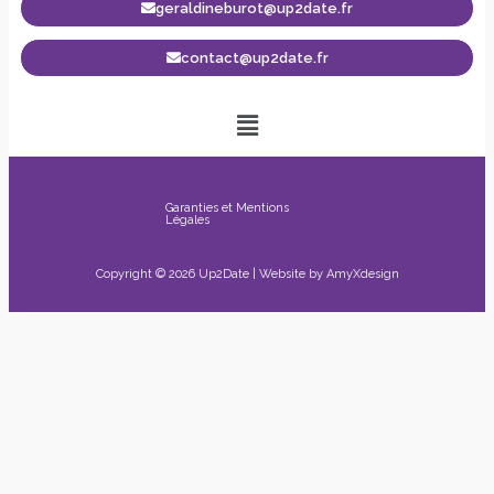
geraldineburot@up2date.fr
contact@up2date.fr
Garanties et Mentions
Légales
Copyright © 2026 Up2Date | Website by
AmyXdesign