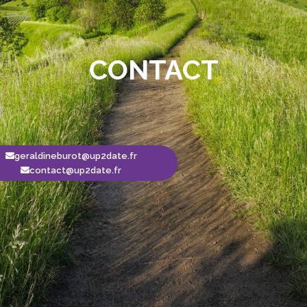
CONTACT
geraldineburot@up2date.fr
contact@up2date.fr