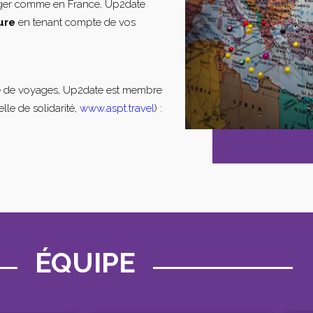
nger comme en France, Up2date
ure
en tenant compte de vos
e de voyages, Up2date est membre
lle de solidarité,
www.aspt.travel
) :
ÉQUIPE