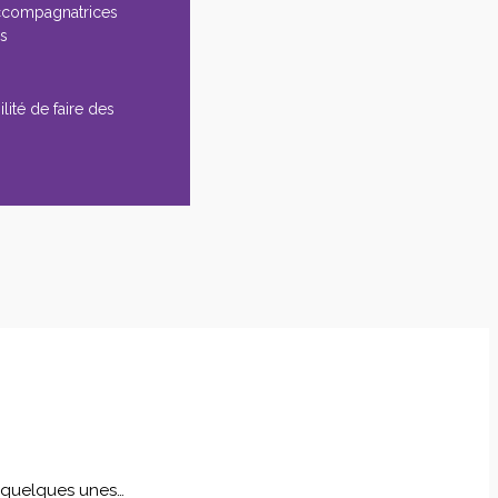
ccompagnatrices
es
lité de faire des
i quelques unes…