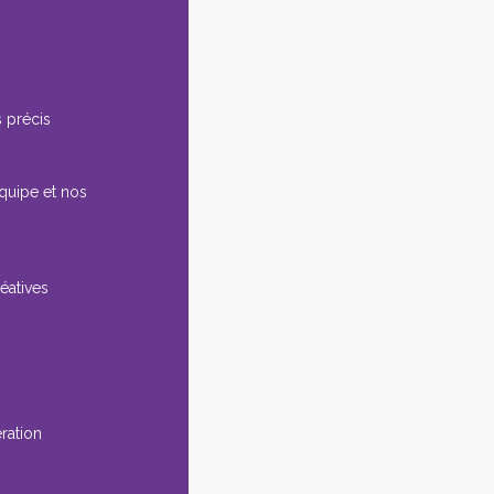
 précis
équipe et nos
éatives
ération