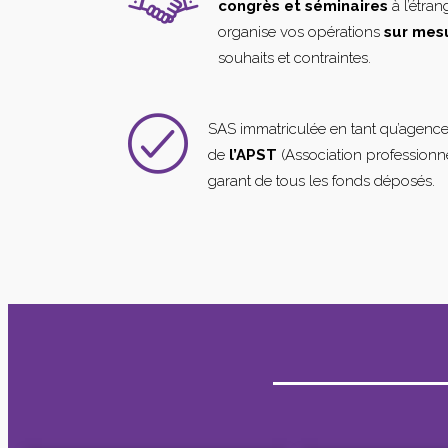
congrès et séminaires
à l’étra
organise vos opérations
sur mes
souhaits et contraintes.
SAS immatriculée en tant qu’agenc
de
l’APST
(Association professionne
garant de tous les fonds déposés.