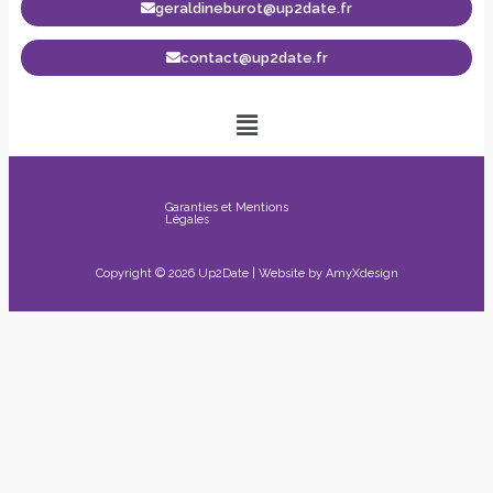
geraldineburot@up2date.fr
contact@up2date.fr
Garanties et Mentions
Légales
Copyright © 2026 Up2Date | Website by
AmyXdesign