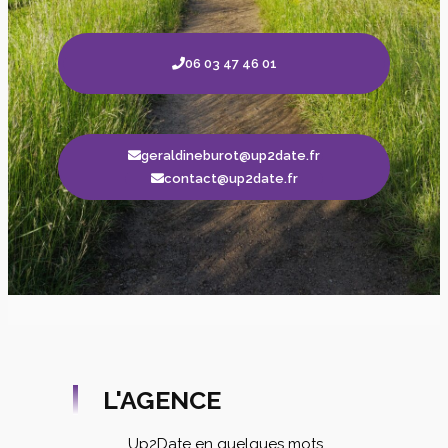
06 03 47 46 01
geraldineburot@up2date.fr
contact@up2date.fr
L'AGENCE
Up2Date en quelques mots