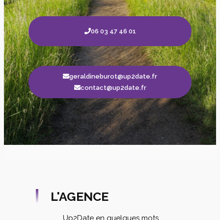
06 03 47 46 01
geraldineburot@up2date.fr
contact@up2date.fr
L'AGENCE
Up2Date en quelques mots