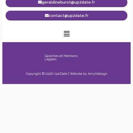
geraldineburot@up2date.fr
contact@up2date.fr
Garanties et Mentions
Légales
Copyright © 2026 Up2Date | Website by
AmyXdesign