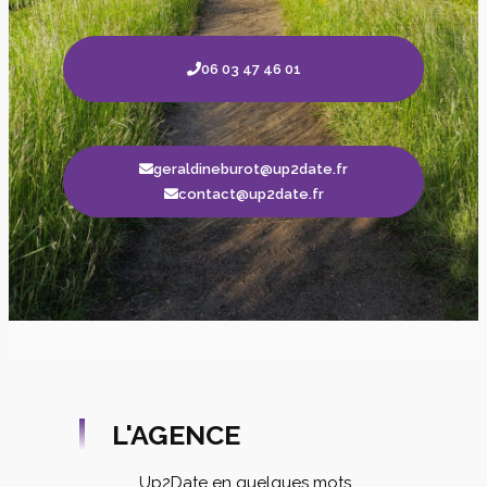
06 03 47 46 01
geraldineburot@up2date.fr
contact@up2date.fr
L'AGENCE
Up2Date en quelques mots