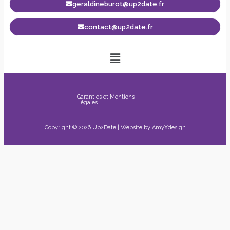
geraldineburot@up2date.fr
contact@up2date.fr
Garanties et Mentions
Légales
Copyright © 2026 Up2Date | Website by
AmyXdesign