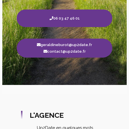
06 03 47 46 01
geraldineburot@up2date.fr
contact@up2date.fr
L'AGENCE
Up2Date en quelques mots