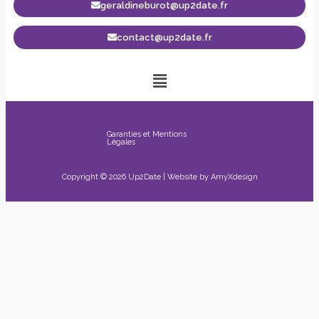
geraldineburot@up2date.fr
contact@up2date.fr
Garanties et Mentions
Légales
Copyright © 2026 Up2Date | Website by
AmyXdesign