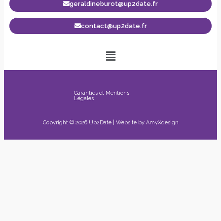
geraldineburot@up2date.fr
contact@up2date.fr
Garanties et Mentions
Légales
Copyright © 2026 Up2Date | Website by
AmyXdesign