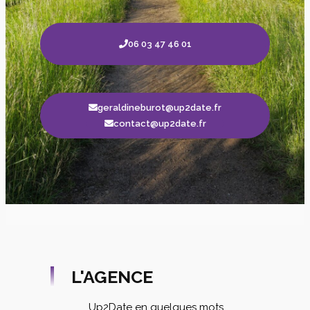
06 03 47 46 01
geraldineburot@up2date.fr
contact@up2date.fr
L'AGENCE
Up2Date en quelques mots