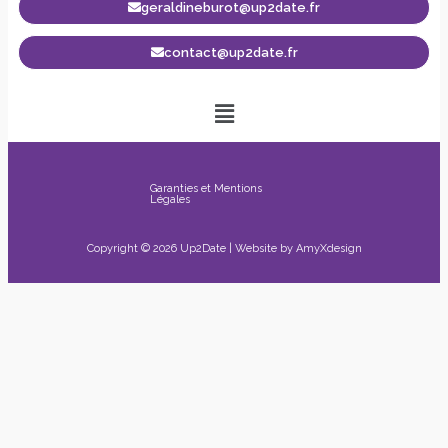
geraldineburot@up2date.fr
contact@up2date.fr
Garanties et Mentions
Légales
Copyright © 2026 Up2Date | Website by
AmyXdesign