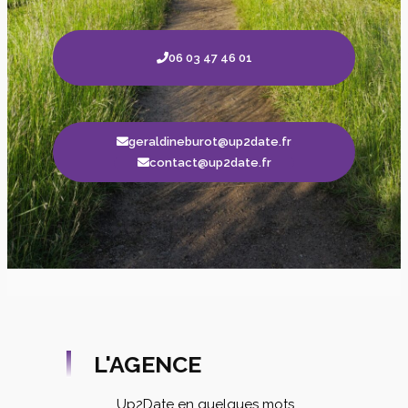
06 03 47 46 01
geraldineburot@up2date.fr
contact@up2date.fr
L'AGENCE
Up2Date en quelques mots