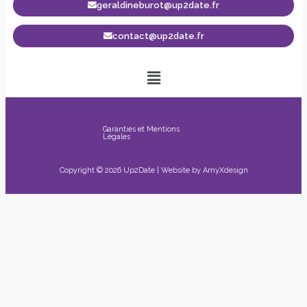
geraldineburot@up2date.fr
contact@up2date.fr
Garanties et Mentions
Légales
Copyright © 2026 Up2Date | Website by
AmyXdesign