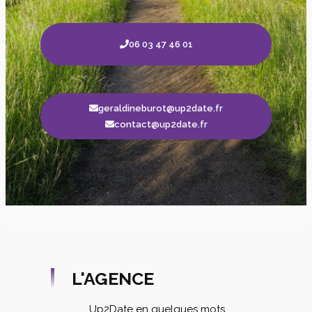
06 03 47 46 01
geraldineburot@up2date.fr
contact@up2date.fr
L'AGENCE
Up2Date en quelques mots