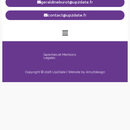
geraldineburot@up2date.fr
contact@up2date.fr
Garanties et Mentions
Légales
Copyright © 2026 Up2Date | Website by
AmyXdesign