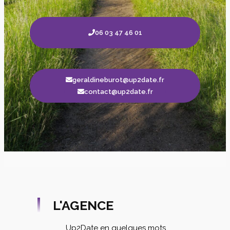
06 03 47 46 01
geraldineburot@up2date.fr
contact@up2date.fr
L'AGENCE
Up2Date en quelques mots