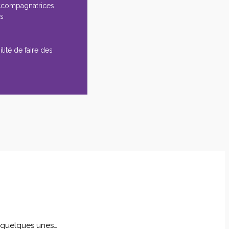
ccompagnatrices
es
lité de faire des
i quelques unes…