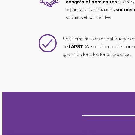
congrès et séminaires
à l’étra
organise vos opérations
sur mes
souhaits et contraintes.
SAS immatriculée en tant qu’agenc
de
l’APST
(Association professionne
garant de tous les fonds déposés.