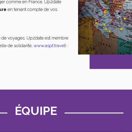
nger comme en France, Up2date
ure
en tenant compte de vos
e de voyages, Up2date est membre
lle de solidarité,
www.aspt.travel
) :
ÉQUIPE