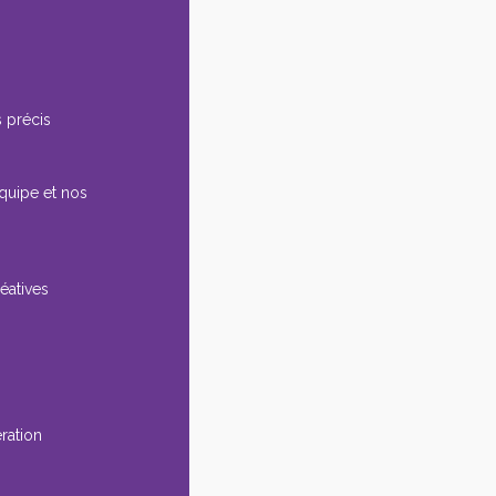
 précis
équipe et nos
éatives
ération