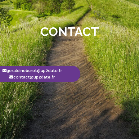
CONTACT
geraldineburot@up2date.fr
contact@up2date.fr