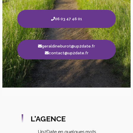
06 03 47 46 01
geraldineburot@up2date.fr
contact@up2date.fr
L'AGENCE
Up2Date en quelques mots