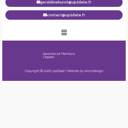
geraldineburot@up2date.fr
contact@up2date.fr
Garanties et Mentions
Légales
Copyright © 2026 Up2Date | Website by
AmyXdesign