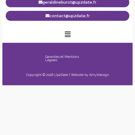
geraldineburot@up2date.fr
contact@up2date.fr
Garanties et Mentions
Légales
Copyright © 2026 Up2Date | Website by
AmyXdesign