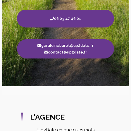
06 03 47 46 01
geraldineburot@up2date.fr
contact@up2date.fr
L'AGENCE
Up2Date en quelques mots