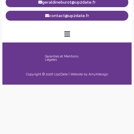
geraldineburot@up2date.fr
contact@up2date.fr
Garanties et Mentions
Légales
Copyright © 2026 Up2Date | Website by
AmyXdesign