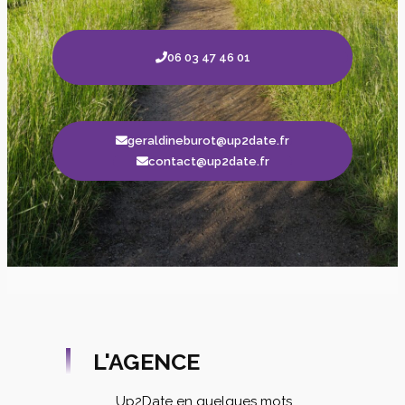
06 03 47 46 01
geraldineburot@up2date.fr
contact@up2date.fr
L'AGENCE
Up2Date en quelques mots