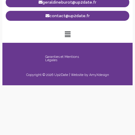
geraldineburot@up2date.fr
contact@up2date.fr
Garanties et Mentions
Légales
Copyright © 2026 Up2Date | Website by
AmyXdesign