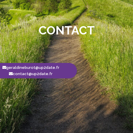
CONTACT
geraldineburot@up2date.fr
contact@up2date.fr