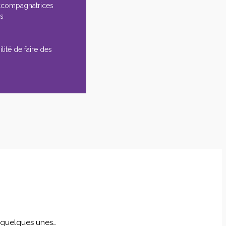
ccompagnatrices
es
lité de faire des
i quelques unes…