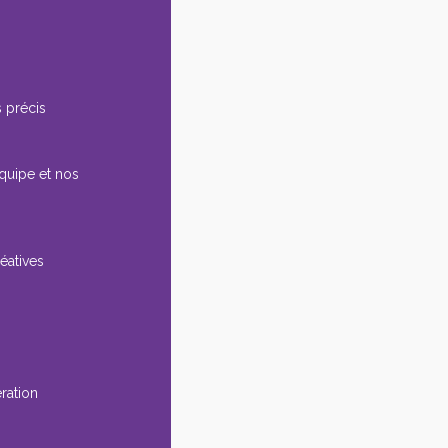
 précis
équipe et nos
éatives
ération