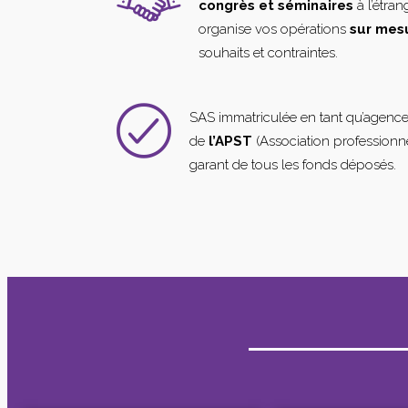
congrès et séminaires
à l’étra
organise vos opérations
sur mes
souhaits et contraintes.
SAS immatriculée en tant qu’agenc
de
l’APST
(Association professionne
garant de tous les fonds déposés.