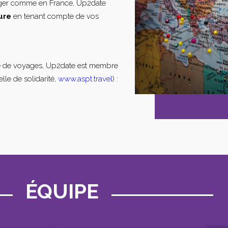
nger comme en France, Up2date
ure
en tenant compte de vos
e de voyages, Up2date est membre
lle de solidarité,
www.aspt.travel
) :
ÉQUIPE