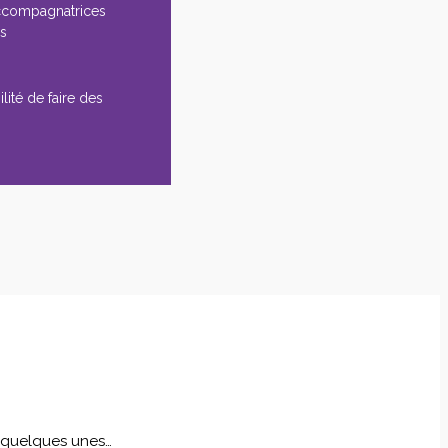
ccompagnatrices
es
lité de faire des
i quelques unes…