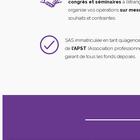
congrès et séminaires
à l’étra
organise vos opérations
sur mes
souhaits et contraintes.
SAS immatriculée en tant qu’agenc
de
l’APST
(Association professionne
garant de tous les fonds déposés.