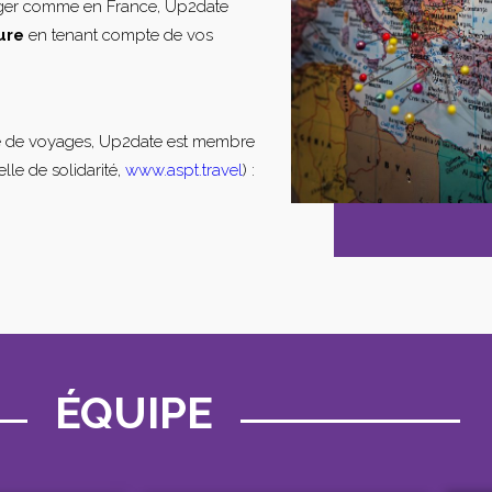
nger comme en France, Up2date
ure
en tenant compte de vos
e de voyages, Up2date est membre
lle de solidarité,
www.aspt.travel
) :
ÉQUIPE