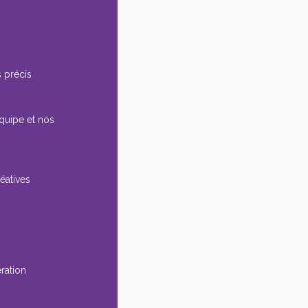
 précis
équipe et nos
éatives
ération