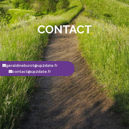
CONTACT
geraldineburot@up2date.fr
contact@up2date.fr