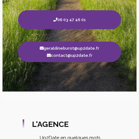
06 03 47 46 01
geraldineburot@up2date.fr
contact@up2date.fr
L'AGENCE
Up2Date en quelques mots