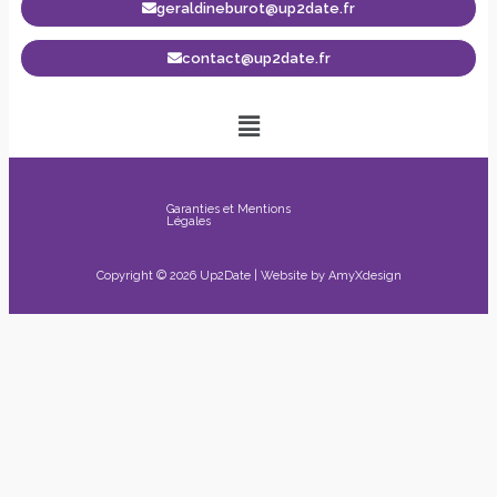
geraldineburot@up2date.fr
contact@up2date.fr
Garanties et Mentions
Légales
Copyright © 2026 Up2Date | Website by
AmyXdesign