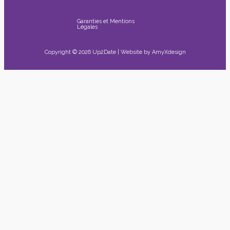
Garanties et Mentions
Légales
Copyright © 2026 Up2Date | Website by
AmyXdesign