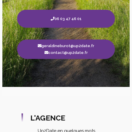
06 03 47 46 01
geraldineburot@up2date.fr
contact@up2date.fr
L'AGENCE
Up2Date en quelques mots