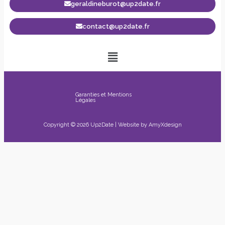
geraldineburot@up2date.fr
contact@up2date.fr
Garanties et Mentions
Légales
Copyright © 2026 Up2Date | Website by
AmyXdesign