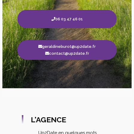
06 03 47 46 01
geraldineburot@up2date.fr
contact@up2date.fr
L'AGENCE
Up2Date en quelques mots