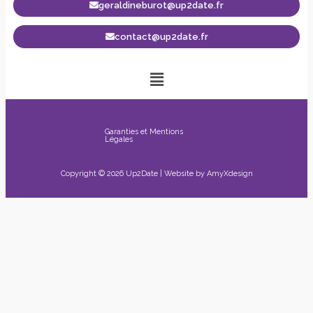
geraldineburot@up2date.fr
contact@up2date.fr
Garanties et Mentions
Légales
Copyright © 2026 Up2Date | Website by
AmyXdesign