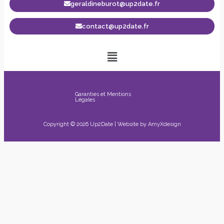
geraldineburot@up2date.fr
contact@up2date.fr
Garanties et Mentions
Légales
Copyright © 2026 Up2Date | Website by
AmyXdesign