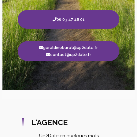
06 03 47 46 01
geraldineburot@up2date.fr
contact@up2date.fr
L'AGENCE
Up2Date en quelques mots