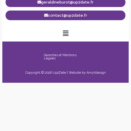
geraldineburot@up2date.fr
contact@up2date.fr
Garanties et Mentions
Légales
Copyright © 2026 Up2Date | Website by
AmyXdesign