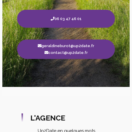
06 03 47 46 01
geraldineburot@up2date.fr
contact@up2date.fr
L'AGENCE
Up2Date en quelques mots