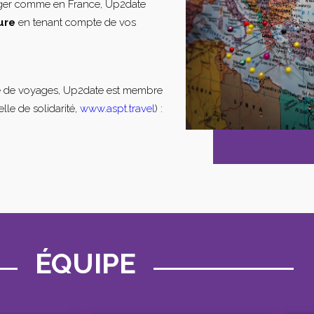
nger comme en France, Up2date
ure
en tenant compte de vos
e de voyages, Up2date est membre
lle de solidarité,
www.aspt.travel
) :
ÉQUIPE