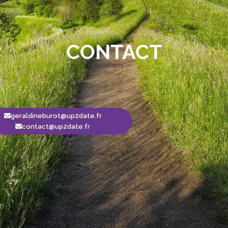
CONTACT
geraldineburot@up2date.fr
contact@up2date.fr