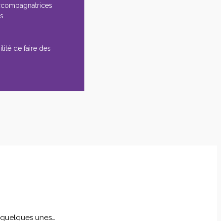
ccompagnatrices
es
lité de faire des
i quelques unes…