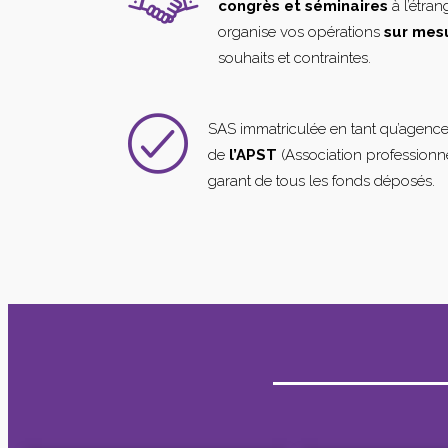
congrès et séminaires
à l’étra
organise vos opérations
sur mes
souhaits et contraintes.
SAS immatriculée en tant qu’agenc
de
l’APST
(Association professionne
garant de tous les fonds déposés.