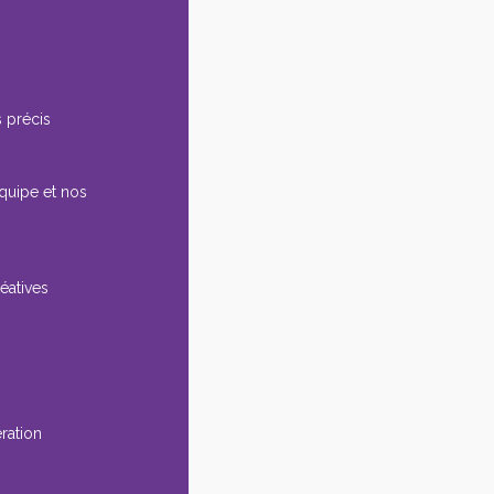
 précis
équipe et nos
éatives
ération