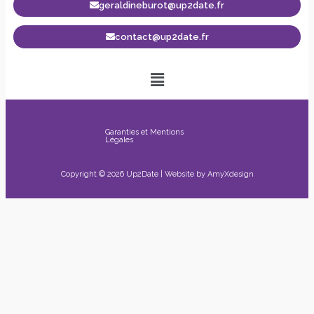
geraldineburot@up2date.fr
contact@up2date.fr
Garanties et Mentions
Légales
Copyright © 2026 Up2Date | Website by
AmyXdesign