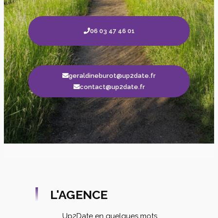
06 03 47 46 01
geraldineburot@up2date.fr
contact@up2date.fr
L'AGENCE
Up2Date en quelques mots