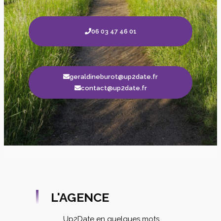
06 03 47 46 01
geraldineburot@up2date.fr
contact@up2date.fr
L'AGENCE
Up2Date en quelques mots