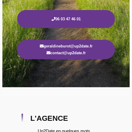
06 03 47 46 01
geraldineburot@up2date.fr
contact@up2date.fr
L'AGENCE
Up2Date en quelques mots