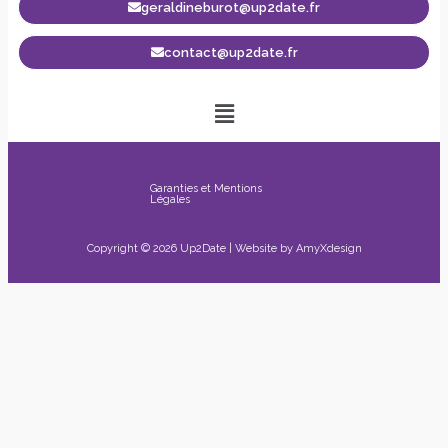
geraldineburot@up2date.fr
contact@up2date.fr
Garanties et Mentions
Légales
Copyright © 2026 Up2Date | Website by
AmyXdesign