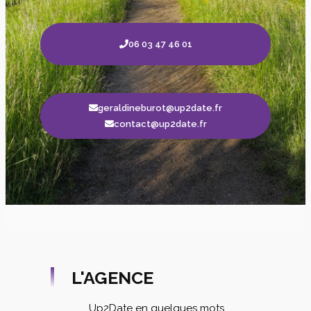
06 03 47 46 01
geraldineburot@up2date.fr
contact@up2date.fr
L'AGENCE
Up2Date en quelques mots