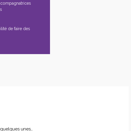
ccompagnatrices
es
lité de faire des
i quelques unes…