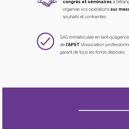
congrès et séminaires
à l’étra
organise vos opérations
sur mes
souhaits et contraintes.
SAS immatriculée en tant qu’agenc
de
l’APST
(Association professionne
garant de tous les fonds déposés.