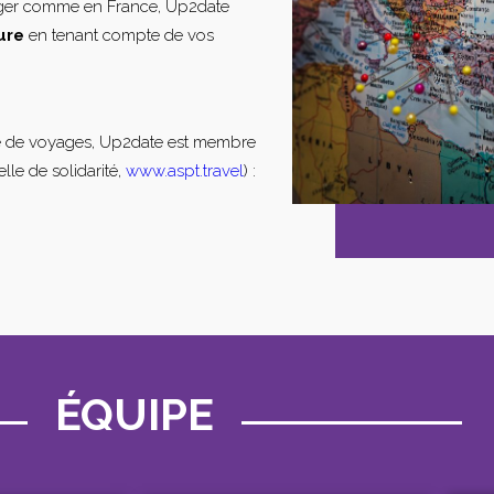
nger comme en France, Up2date
ure
en tenant compte de vos
e de voyages, Up2date est membre
lle de solidarité,
www.aspt.travel
) :
ÉQUIPE