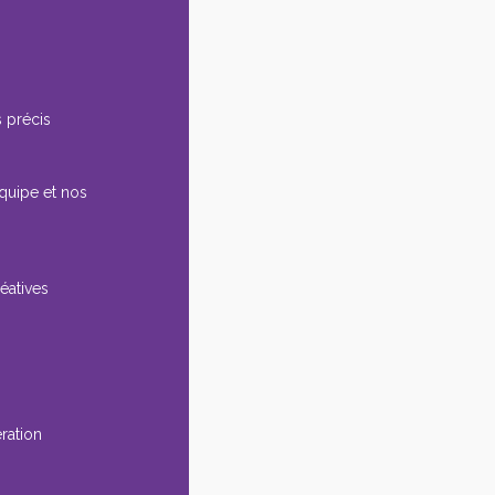
 précis
équipe et nos
éatives
ération