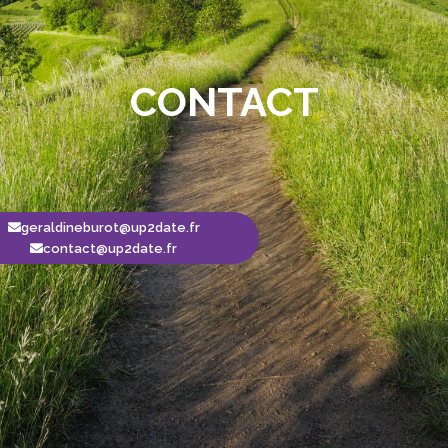
CONTACT
geraldineburot@up2date.fr
contact@up2date.fr