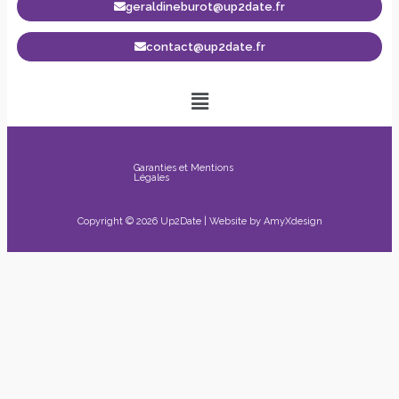
geraldineburot@up2date.fr
contact@up2date.fr
Garanties et Mentions
Légales
Copyright © 2026 Up2Date | Website by
AmyXdesign