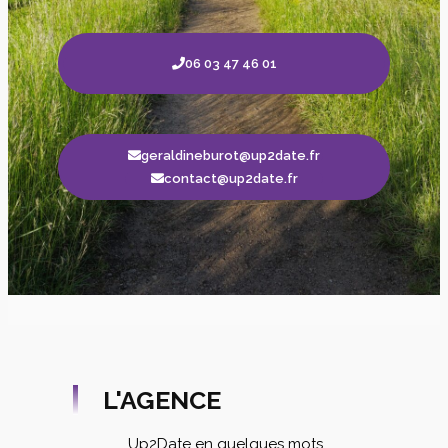
06 03 47 46 01
geraldineburot@up2date.fr
contact@up2date.fr
L'AGENCE
Up2Date en quelques mots