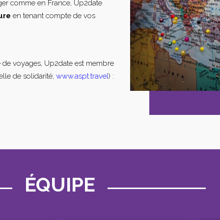
nger comme en France, Up2date
ure
en tenant compte de vos
e de voyages, Up2date est membre
lle de solidarité,
www.aspt.travel
) :
ÉQUIPE