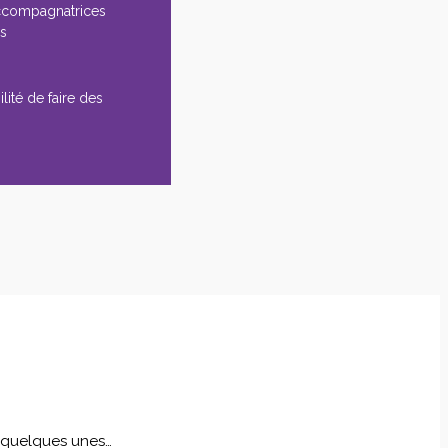
ccompagnatrices
es
lité de faire des
i quelques unes…