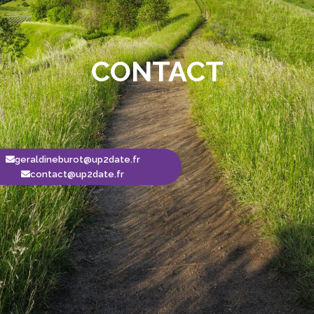
CONTACT
geraldineburot@up2date.fr
contact@up2date.fr