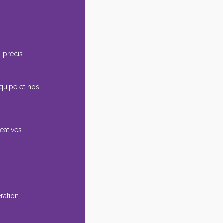
 précis
équipe et nos
éatives
ération