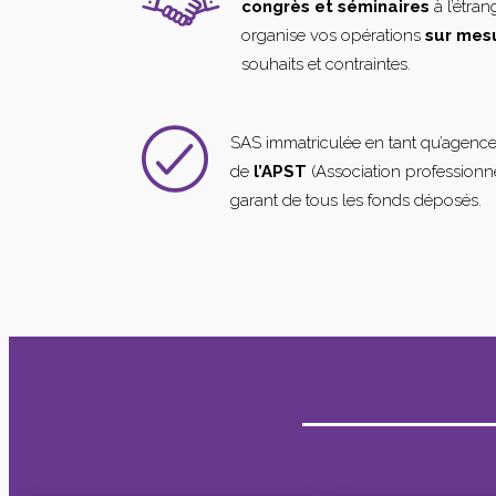
congrès et séminaires
à l’étra
organise vos opérations
sur mes
souhaits et contraintes.
SAS immatriculée en tant qu’agenc
de
l’APST
(Association professionne
garant de tous les fonds déposés.