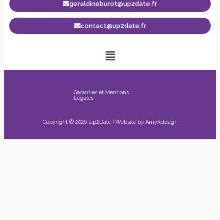
geraldineburot@up2date.fr
contact@up2date.fr
Garanties et Mentions
Légales
Copyright © 2026 Up2Date | Website by
AmyXdesign