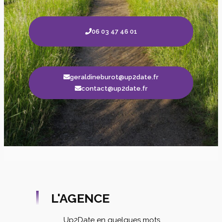
06 03 47 46 01
geraldineburot@up2date.fr
contact@up2date.fr
L'AGENCE
Up2Date en quelques mots