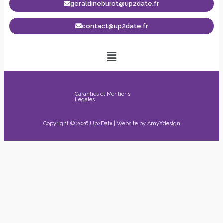
geraldineburot@up2date.fr
contact@up2date.fr
Garanties et Mentions
Légales
Copyright © 2026 Up2Date | Website by
AmyXdesign