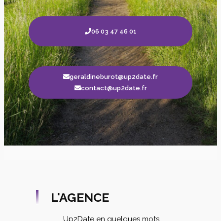
06 03 47 46 01
geraldineburot@up2date.fr
contact@up2date.fr
L'AGENCE
Up2Date en quelques mots