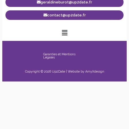
geraldineburot@up2date.fr
contact@up2date.fr
Garanties et Mentions
Légales
Copyright © 2026 Up2Date | Website by
AmyXdesign