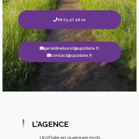
06 03 47 46 01
geraldineburot@up2date.fr
contact@up2date.fr
L'AGENCE
Up2Date en quelques mots