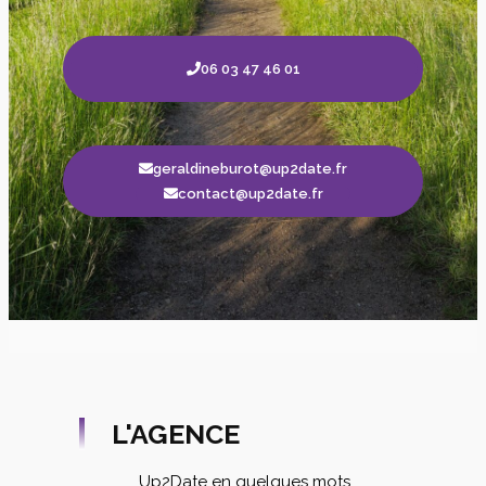
06 03 47 46 01
geraldineburot@up2date.fr
contact@up2date.fr
L'AGENCE
Up2Date en quelques mots