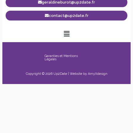
geraldineburot@up2date.fr
contact@up2date.fr
Garanties et Mentions
Légales
Copyright © 2026 Up2Date | Website by
AmyXdesign